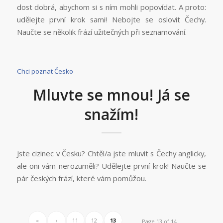
dost dobrá, abychom si s ním mohli popovídat. A proto:
udělejte první krok sami! Nebojte se oslovit Čechy.
Naučte se několik frází užitečných při seznamování.
Chci poznat Česko
Mluvte se mnou! Já se
snažím!
Jste cizinec v Česku? Chtěl/a jste mluvit s Čechy anglicky,
ale oni vám nerozuměli? Udělejte první krok! Naučte se
pár českých frází, které vám pomůžou.
«
‹
11
12
13
Page 13 of 14