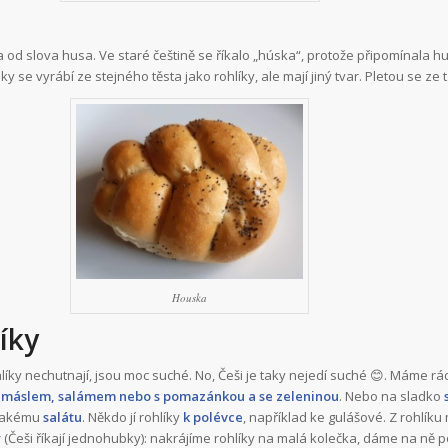
 od slova husa. Ve staré češtině se říkalo „húska“, protože připomínala hu
 se vyrábí ze stejného těsta jako rohlíky, ale mají jiný tvar. Pletou se ze t
Houska
líky
rohlíky nechutnají, jsou moc suché. No, Češi je taky nejedí suché 😊. Máme rád
, máslem, salámem nebo s pomazánkou a se zeleninou
. Nebo na sladko
ějakému
salátu
. Někdo jí rohlíky
k polévce
, například ke gulášové. Z rohlík
y
(Češi říkají jednohubky): nakrájíme rohlíky na malá kolečka, dáme na ně 