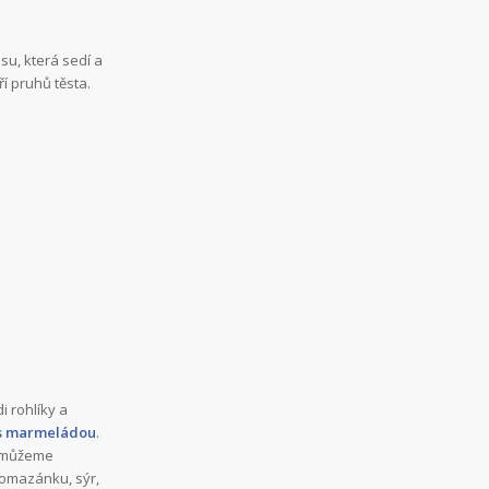
su, která sedí a
ří pruhů těsta.
i rohlíky a
s marmeládou
.
u můžeme
pomazánku, sýr,