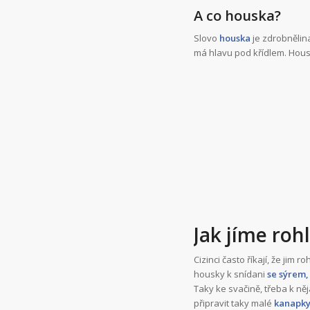
A co houska?
Slovo
houska
je zdrobnělina
má hlavu pod křídlem. Housky
Jak jíme roh
Cizinci často říkají, že jim 
housky k snídani
se sýrem
Taky ke svačině, třeba k n
připravit taky malé
kanapk