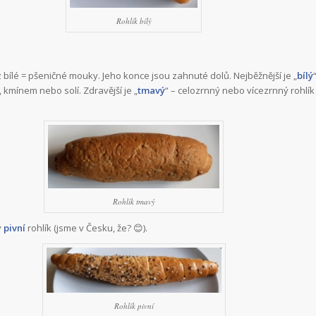
Rohlík bílý
 z bílé = pšeničné mouky. Jeho konce jsou zahnuté dolů. Nejběžnější je „
bílý
mínem nebo solí. Zdravější je „
tmavý
“ – celozrnný nebo vícezrnný rohlí
Rohlík tmavý
y
pivní
rohlík (jsme v Česku, že? 😊).
Rohlík pivní