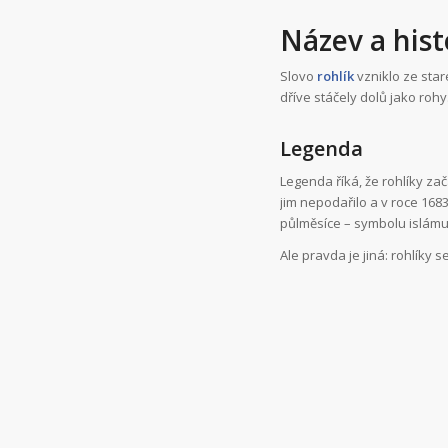
Název a hist
Slovo
rohlík
vzniklo ze star
dříve stáčely dolů jako rohy
Legenda
Legenda říká, že rohlíky zač
jim nepodařilo a v roce 168
půlměsíce – symbolu islámu
Ale pravda je jiná: rohlíky 