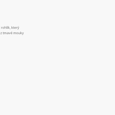
“ rohlík, který
k z tmavé mouky