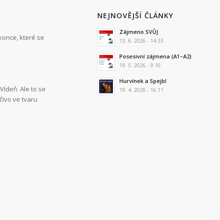
NEJNOVĚJŠÍ ČLÁNKY
Zájmeno SVŮJ
konce, které se
13. 6. 2026 - 14:33
Posesivní zájmena (A1–A2)
19. 5. 2026 - 9:10
Hurvínek a Spejbl
Vídeň. Ale to se
19. 4. 2026 - 16:11
čivo ve tvaru