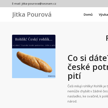
E-mail:
jitka-pourova@seznam.cz
Domů
Výuka 
Co si dáte
české potr
pití
Češi milují rohlíky! Rohlík 
nemůže chybět v žádné čes
nasladko, ke svačině, k pol
národ.