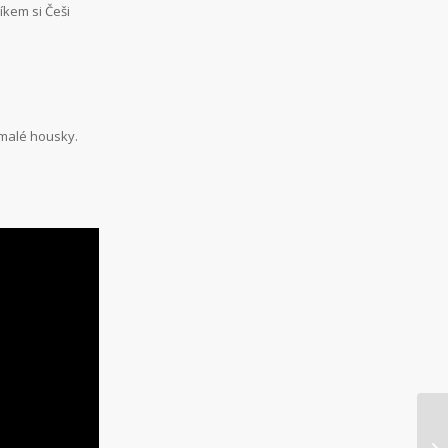
líkem si Češi
 malé housky.