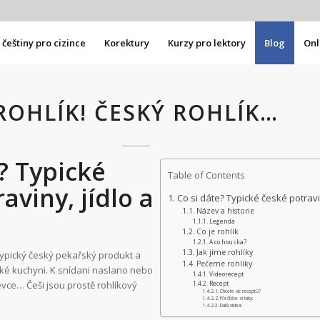
češtiny pro cizince
Korektury
Kurzy pro lektory
Blog
Onl
ROHLÍK! ČESKÝ ROHLÍK…
? Typické
Table of Contents
aviny, jídlo a
Co si dáte? Typické české potraviny
Název a historie
Legenda
Co je rohlík
A co houska?
Jak jíme rohlíky
je typický český pekařský produkt a
Pečeme rohlíky
ké kuchyni. K snídani naslano nebo
Videorecept
évce… Češi jsou prostě rohlíkový
Recept
Chcete víc receptů?
Přečtěte si taky:
Další videa: