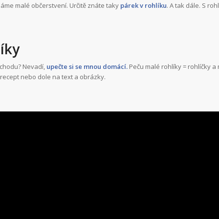
máme malé občerstvení. Určitě znáte taky
párek v rohlíku
. A tak dále. S roh
íky
bchodu? Nevadí,
upečte si se mnou domácí.
Peču malé rohlíky = rohlíčky a
recept nebo dole na text a obrázky.