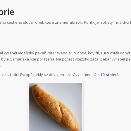
orie
ého českého slova rohel, které znamenalo roh. Rohlík je „rohatý“, má dva 
.
al vyrábět vídeňský pekař Peter Wendler. V době, kdy žil, Turci chtěli dobýt 
3 byla Osmanská říše poražena. Na počest vítězství začal pekař vyrábět pe
.
se ve střední Evropě pekly už dřív, první zprávy máme už z
10. století
.