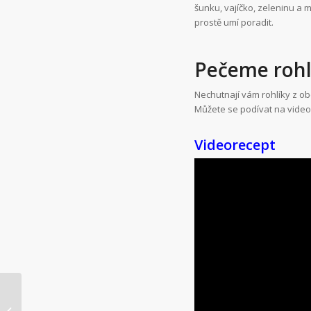
šunku, vajíčko, zeleninu a 
prostě umí poradit.
Pečeme rohl
Nechutnají vám rohlíky z o
Můžete se podívat na video
Videorecept
Pálení čarodějnic