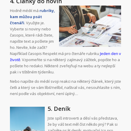
4. Články do novin
Hodně médií má
rubriky,
kam můžou psát
čtenáři
. Využijte je.
Vyberte si noviny nebo
časopis, které rádi čtete,
napište text a pošlete jim
ho. Nevíte, kde začít?
Například časopis Respekt má pro čtenáře rubriku
Jeden den v
životě
. Vzpomeňte si na některý zajímavý zážitek, popište ho a
pošlete ho redakci. Některé zveřejňují na webu a ty nejlepší
pak i v tištěném týdeníku.
Nebo napište do médií svoji reakci na některý článek, který jste
četli a který se vám líbil/nelíbil, naštval vás, nesouhlasíte s ním,
není podle vás objektivní, není úplný…
5. Deník
Jste spíš introverti a děsí vás představa,
že by váš text měl číst někdo jiný? Pak si
začněte psát deník: motivační (co pro