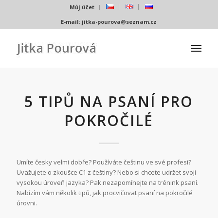
Můj účet
E-mail:
jitka-pourova@seznam.cz
5 TIPŮ NA PSANÍ PRO
POKROČILÉ
Umíte česky velmi dobře? Používáte češtinu ve své profesi?
Uvažujete o zkoušce C1 z češtiny? Nebo si chcete udržet svoji
vysokou úroveň jazyka? Pak nezapomínejte na trénink psaní.
Nabízím vám několik tipů, jak procvičovat psaní na pokročilé
úrovni.