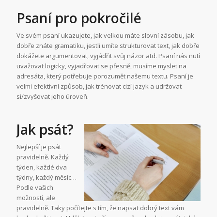
Psaní pro pokročilé
Ve svém psaní ukazujete, jak velkou máte slovní zásobu, jak
dobře znáte gramatiku, jestli umíte strukturovat text, jak dobře
dokážete argumentovat, vyjádřit svůj názor atd. Psaní nás nutí
uvažovat logicky, vyjadřovat se přesně, musíme myslet na
adresáta, který potřebuje porozumět našemu textu. Psaní je
velmi efektivní způsob, jak trénovat cizí jazyk a udržovat
si/zvyšovat jeho úroveň.
Jak psát?
Nejlepší je psát
pravidelně. Každý
týden, každé dva
týdny, každý měsíc…
Podle vašich
možností, ale
pravidelně. Taky počítejte s tím, že napsat dobrý text vám