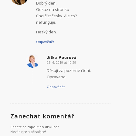
Dobrý den,
Odkaz na stránku
Chci číst česky. Ale co?
nefunguje.
Hezký den.
Odpovědět
Jitka Pourová
25. 6. 2019 at 10:29
says:
Děkuji za pozorné čtení.
Opraveno.
Odpovědět
Zanechat komentář
Chcete se zapojit do diskuze?
Neváhejte a přispějte!