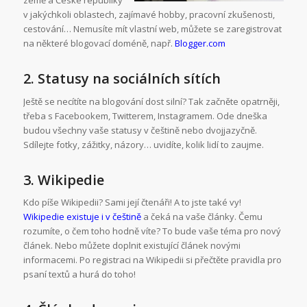
země a České republiky
v jakýchkoli oblastech, zajímavé hobby, pracovní zkušenosti,
cestování… Nemusíte mít vlastní web, můžete se zaregistrovat
na některé blogovací doméně, např.
Blogger.com
2. Statusy na sociálních sítích
Ještě se necítíte na blogování dost silní? Tak začněte opatrněji,
třeba s Facebookem, Twitterem, Instagramem. Ode dneška
budou všechny vaše statusy v češtině nebo dvojjazyčně.
Sdílejte fotky, zážitky, názory… uvidíte, kolik lidí to zaujme.
3. Wikipedie
Kdo píše Wikipedii? Sami její čtenáři! A to jste také vy!
Wikipedie existuje i v češtině
a čeká na vaše články. Čemu
rozumíte, o čem toho hodně víte? To bude vaše téma pro nový
článek. Nebo můžete doplnit existující článek novými
informacemi. Po registraci na Wikipedii si přečtěte pravidla pro
psaní textů a hurá do toho!