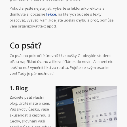
Pokud si ještě nejste jistí, vyberte si lektora/korektora a
domluvte si občasné
lekce
, na kterých budete s texty
pracovat, vysvětlí vám, kde jste udělali chybu a proč, pomůže
vám organizovat text apod.
Co psát?
Co psát na pokročilé úrovni? U zkoušky C1 obvykle studenti
píšou například úvahu a fiktivní článek do novin. Ale není nic
lepšího než vyměnit fikci za realitu. Pojďte se svým psaním
ven! Tady je pár možností.
1. Blog
Začněte psát vlastní
blog. Určitě máte o čem.
Váš život v Česku, vaše
zkušenosti s češtinou, s
Čechy, srovnání vaší