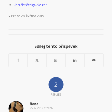
Chci číst česky. Ale co?
V Praze 28. května 2019
Sdílej tento příspěvek
2
REPLIES
Rene
25. 6. 2019 at 9:26
says: