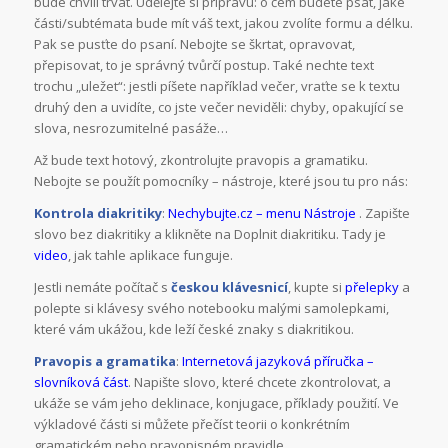
bude chvíli trvat. Udělejte si přípravu: o čem budete psát, jaké
části/subtémata bude mít váš text, jakou zvolíte formu a délku.
Pak se pusťte do psaní. Nebojte se škrtat, opravovat,
přepisovat, to je správný tvůrčí postup. Také nechte text
trochu „uležet“: jestli píšete například večer, vraťte se k textu
druhý den a uvidíte, co jste večer neviděli: chyby, opakující se
slova, nesrozumitelné pasáže…
Až bude text hotový, zkontrolujte pravopis a gramatiku.
Nebojte se použít pomocníky – nástroje, které jsou tu pro nás:
Kontrola diakritiky
:
Nechybujte.cz – menu Nástroje
. Zapište
slovo bez diakritiky a klikněte na Doplnit diakritiku. Tady je
video
, jak tahle aplikace funguje.
Jestli nemáte počítač s
českou klávesnicí
, kupte si
přelepky
a
polepte si klávesy svého notebooku malými samolepkami,
které vám ukážou, kde leží české znaky s diakritikou.
Pravopis a gramatika
:
Internetová jazyková příručka –
slovníková část
. Napište slovo, které chcete zkontrolovat, a
ukáže se vám jeho deklinace, konjugace, příklady použití. Ve
výkladové části si můžete přečíst teorii o konkrétním
gramatickém nebo pravopisném pravidle.