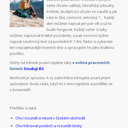
sebe chcete udělat), čtenářský (obsahy
knížek), studijní (co už jste se naučili a jak
vám to šlo), cestovní, milostný ?… Každý
den můžete napsat jen pár vět a už to
bude fungovat. Každý večer si taky
můžete zapisovat krátké poznámky a pak na konci týdne
napsat souhrnný text za posledních 7 dní. Nebo si vyberete
ten nejzajímavější moment dne a zpracujete ho jako krátkou
povídku.
Úlohy na trénink psaní najdete taky
v online pracovních
listech
Studuji B2
.
Možností je spousta. A vy sami třeba trénujete psaní jiným
způsobem. Budu ráda, když mi o tom napíšete a podělíte se
v komentáři.
Přečtěte si také:
Chci rozumět a mluvit v českém obchodě
Chci trénovat poslech a rozumět česky