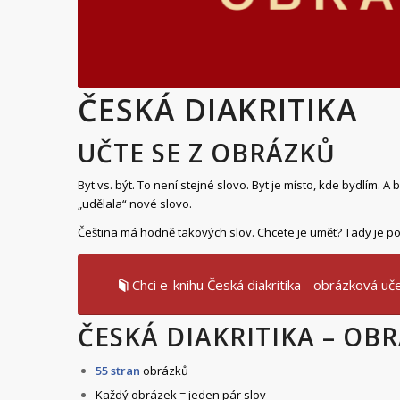
ČESKÁ DIAKRITIKA
UČTE SE Z OBRÁZKŮ
Byt vs. být. To není stejné slovo. Byt je místo, kde bydlím. A b
„udělala“ nové slovo.
Čeština má hodně takových slov. Chcete je umět? Tady je p
Chci e-knihu Česká diakritika - obrázková uč
ČESKÁ DIAKRITIKA – OB
55 stran
obrázků
Každý obrázek = jeden pár slov