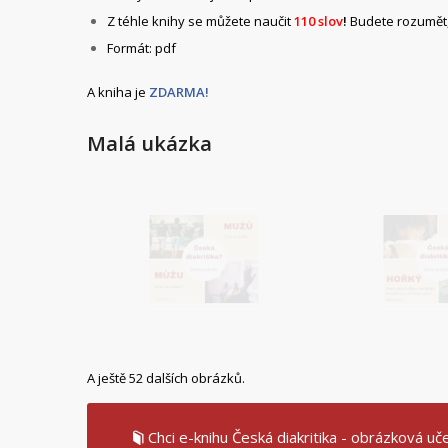
Z téhle knihy se můžete naučit
110 slov
!
Budete rozumět,
Formát: pdf
A kniha je
ZDARMA!
Malá ukázka
A ještě 52 dalších obrázků.
Chci e-knihu Česká diakritika - obrázková uč