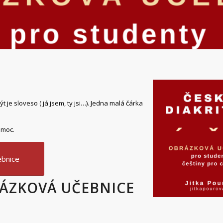
ýt je sloveso ( já jsem, ty jsi…). Jedna malá čárka
omoc.
ebnice
RÁZKOVÁ UČEBNICE