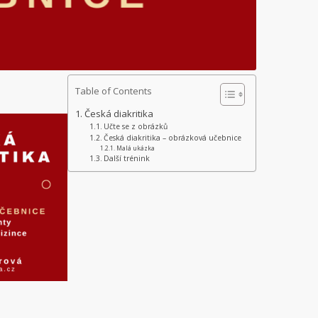
Table of Contents
Česká diakritika
Učte se z obrázků
Česká diakritika – obrázková učebnice
Malá ukázka
Další trénink