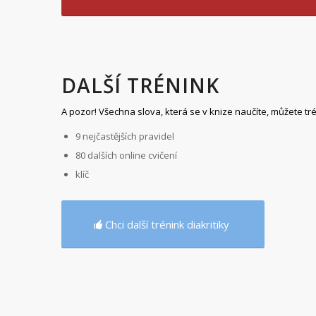
DALŠÍ TRÉNINK
A pozor! Všechna slova, která se v knize naučíte, můžete tré
9 nejčastějších pravidel
80 dalších online cvičení
klíč
Chci další trénink diakritiky