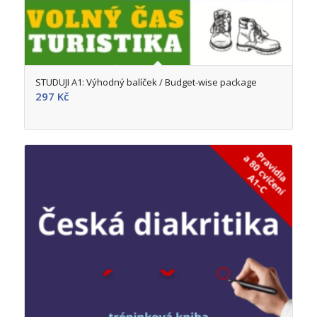
5.00
STUDUJI A1: Výhodný balíček / Budget-wise package
297
Kč