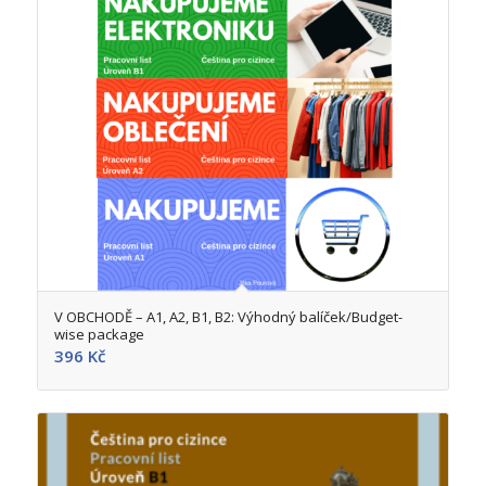
5.00
V OBCHODĚ – A1, A2, B1, B2: Výhodný balíček/Budget-
wise package
396
Kč