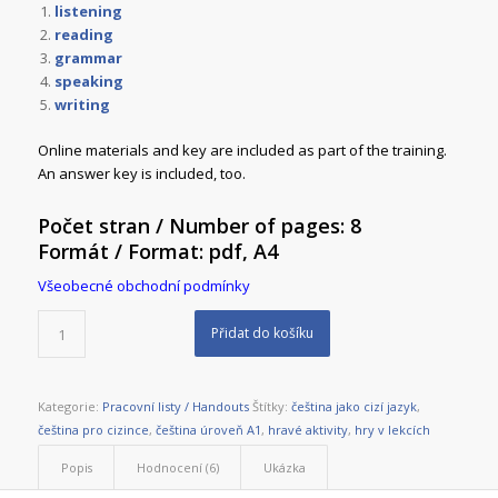
listening
reading
grammar
speaking
writing
Online materials and key are included as part of the training.
An answer key is included, too.
Počet stran / Number of pages: 8
Formát / Format: pdf, A4
Všeobecné obchodní podmínky
Přidat do košíku
Kategorie:
Pracovní listy / Handouts
Štítky:
čeština jako cizí jazyk
,
čeština pro cizince
,
čeština úroveň A1
,
hravé aktivity
,
hry v lekcích
Popis
Hodnocení (6)
Ukázka