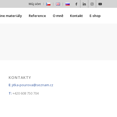
Můj účet
ine materiály
Reference
O mně
Kontakt
E-shop
KONTAKTY
E:
jitka-pourova@seznam.cz
T:
+420 608 750 704